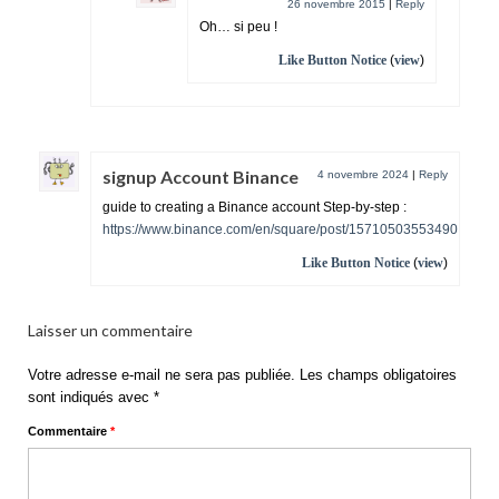
26 novembre 2015
|
Reply
Oh… si peu !
Like Button Notice
(
view
)
signup Account Binance
4 novembre 2024
|
Reply
guide to creating a Binance account Step-by-step :
https://www.binance.com/en/square/post/15710503553490
Like Button Notice
(
view
)
Laisser un commentaire
Votre adresse e-mail ne sera pas publiée.
Les champs obligatoires
sont indiqués avec
*
Commentaire
*