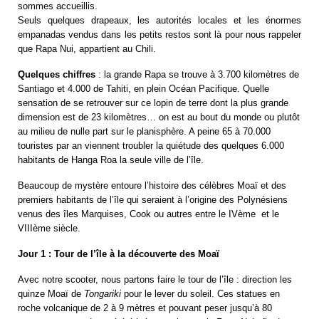
sommes accueillis.
Seuls quelques drapeaux, les autorités locales et les énormes
empanadas vendus dans les petits restos sont là pour nous rappeler
que Rapa Nui, appartient au Chili.
Quelques chiffres
: la grande Rapa se trouve à 3.700 kilomètres de
Santiago et 4.000 de Tahiti, en plein Océan Pacifique. Quelle
sensation de se retrouver sur ce lopin de terre dont la plus grande
dimension est de 23 kilomètres… on est au bout du monde ou plutôt
au milieu de nulle part sur le planisphère. A peine 65 à 70.000
touristes par an viennent troubler la quiétude des quelques 6.000
habitants de Hanga Roa la seule ville de l’île.
Beaucoup de mystère entoure l’histoire des célèbres Moaï et des
premiers habitants de l’île qui seraient à l’origine des Polynésiens
venus des îles Marquises, Cook ou autres entre le IVème et le
VIIIème siècle.
Jour 1 : Tour de l’île à la découverte des Moaï
Avec notre scooter, nous partons faire le tour de l’île : direction les
quinze Moaï de
Tongariki
pour le lever du soleil. Ces statues en
roche volcanique de 2 à 9 mètres et pouvant peser jusqu’à 80