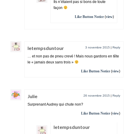
Ils n’étaient pas si bons de toute
façon
Like Button Notice
(
view
)
letempsduntour
3 novembre 2015
|
Reply
… et non pas de pneu crevé ! Mais nous gardons en tête
le « jamais deux sans trois »
Like Button Notice
(
view
)
Julie
26 novembre 2015
|
Reply
Surprenant Audrey qui chute non?
Like Button Notice
(
view
)
letempsduntour