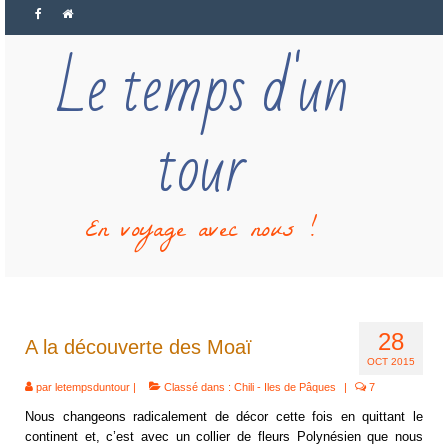
Le temps d'un
tour
En voyage avec nous !
28
A la découverte des Moaï
OCT 2015
par
letempsduntour
|
Classé dans :
Chili - Iles de Pâques
|
7
Nous changeons radicalement de décor cette fois en quittant le
continent et, c’est avec un collier de fleurs Polynésien que nous