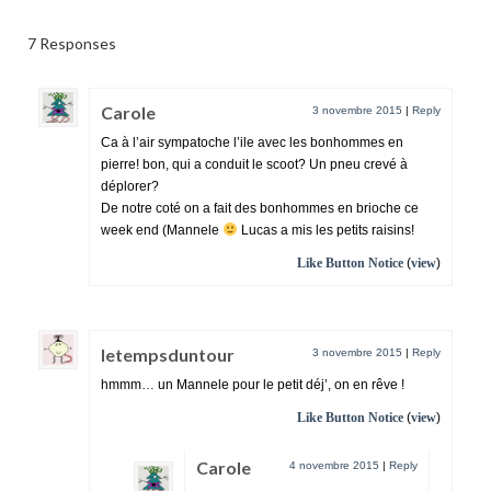
7 Responses
Carole
3 novembre 2015
|
Reply
Ca à l’air sympatoche l’ile avec les bonhommes en
pierre! bon, qui a conduit le scoot? Un pneu crevé à
déplorer?
De notre coté on a fait des bonhommes en brioche ce
week end (Mannele
Lucas a mis les petits raisins!
Like Button Notice
(
view
)
letempsduntour
3 novembre 2015
|
Reply
hmmm… un Mannele pour le petit déj’, on en rêve !
Like Button Notice
(
view
)
Carole
4 novembre 2015
|
Reply