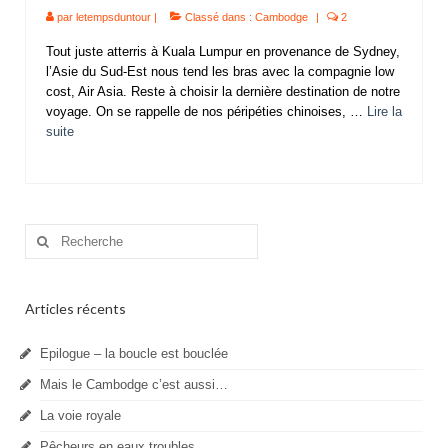
par
letempsduntour
|
Classé dans :
Cambodge
|
2
Tout juste atterris à Kuala Lumpur en provenance de Sydney,
l’Asie du Sud-Est nous tend les bras avec la compagnie low
cost, Air Asia. Reste à choisir la dernière destination de notre
voyage. On se rappelle de nos péripéties chinoises, …
Lire la
suite­­
Rechercher
:
Articles récents
Epilogue – la boucle est bouclée
Mais le Cambodge c’est aussi…
La voie royale
Pêcheurs en eaux troubles