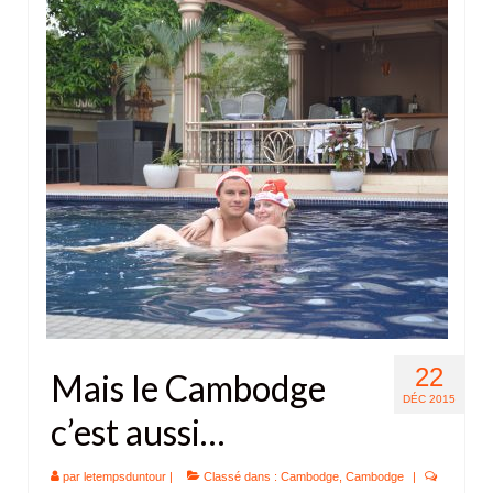
22
Mais le Cambodge
DÉC 2015
c’est aussi…
par
letempsduntour
|
Classé dans :
Cambodge
,
Cambodge
|